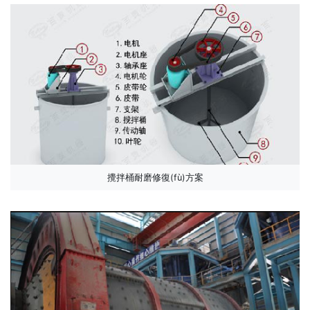
攪拌桶耐磨修復(fù)方案