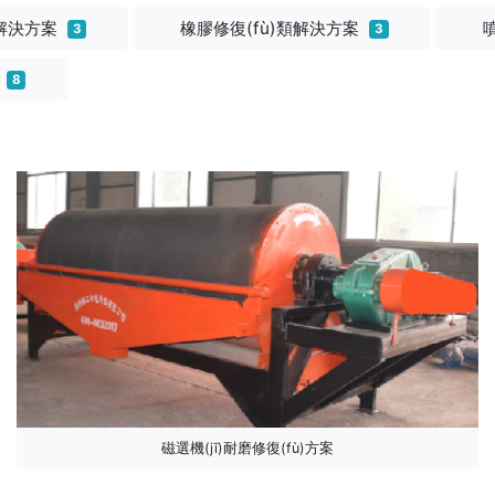
類解決方案
橡膠修復(fù)類解決方案
3
3
案
8
磁選機(jī)耐磨修復(fù)方案