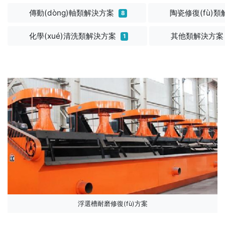
傳動(dòng)軸類解決方案
陶瓷修復(fù)
8
化學(xué)清洗類解決方案
其他類解決方
1
浮選槽耐磨修復(fù)方案