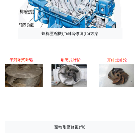
螺桿壓縮機(jī)耐磨修復(fù)方案
葉輪耐磨修復(fù)