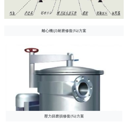
離心機(jī)耐磨修復(fù)方案
壓力篩磨損修復(fù)方案