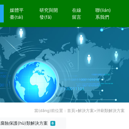
媒體平
研究與開
在線
聯(lián)
臺(tái)
發(fā)
留言
系我們
當(dāng)前位置：
首頁
>
解決方案
>
沖刷類解決方案
腐蝕保護(hù)類解決方案
6