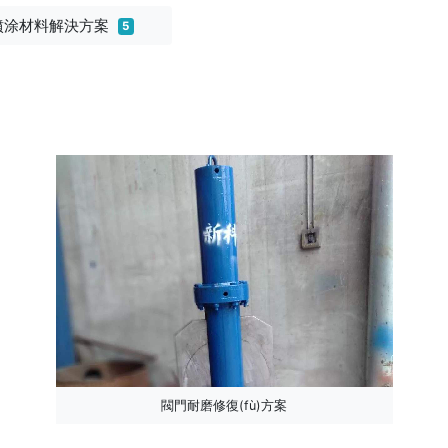
噴涂材料解決方案
5
閥門耐磨修復(fù)方案