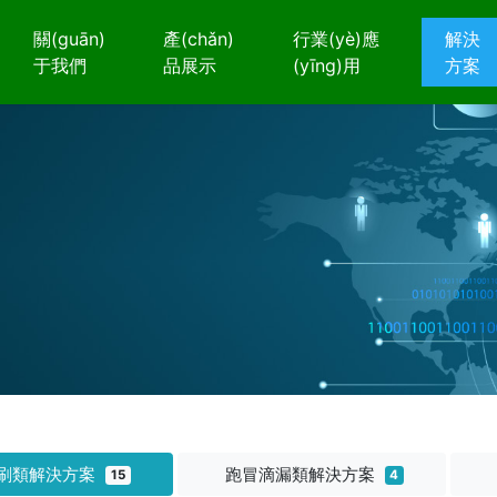
關(guān)
產(chǎn)
行業(yè)應
解決
于我們
品展示
(yīng)用
方案
刷類解決方案
跑冒滴漏類解決方案
15
4