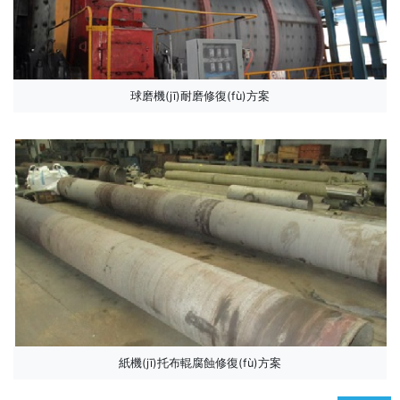
球磨機(jī)耐磨修復(fù)方案
紙機(jī)托布輥腐蝕修復(fù)方案