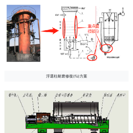
浮選柱耐磨修復(fù)方案