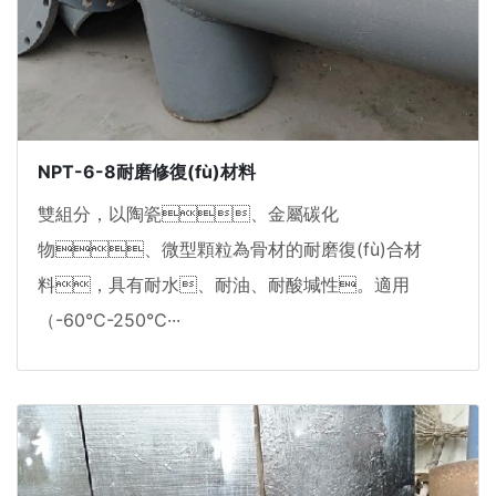
NPT-6-8耐磨修復(fù)材料
雙組分，以陶瓷、金屬碳化
物、微型顆粒為骨材的耐磨復(fù)合材
料，具有耐水、耐油、耐酸堿性。適用
（-60℃-250℃···