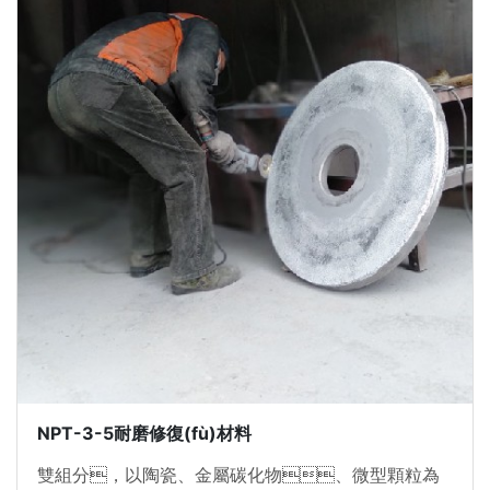
NPT-3-5耐磨修復(fù)材料
雙組分，以陶瓷、金屬碳化物、微型顆粒為