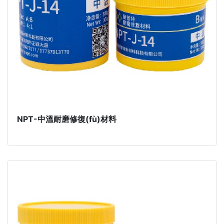
NPT-中溫耐磨修復(fù)材料