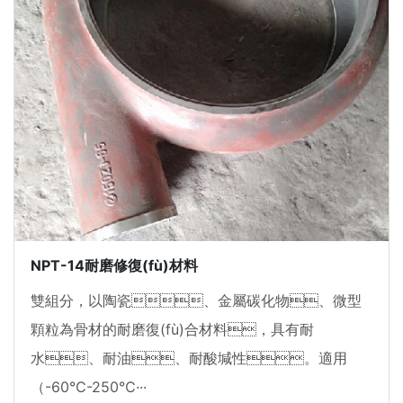
NPT-14耐磨修復(fù)材料
雙組分，以陶瓷、金屬碳化物、微型
顆粒為骨材的耐磨復(fù)合材料，具有耐
水、耐油、耐酸堿性。適用
（-60℃-250℃···